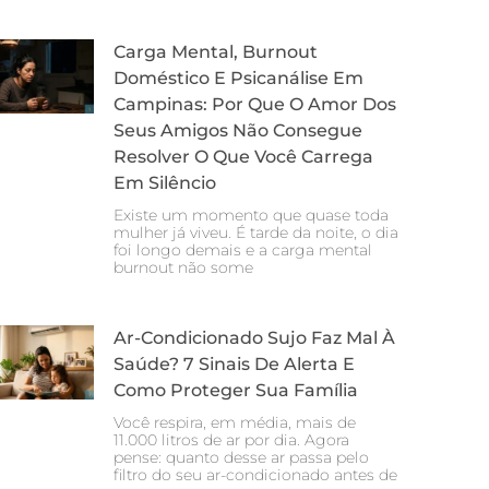
Carga Mental, Burnout
Doméstico E Psicanálise Em
Campinas: Por Que O Amor Dos
Seus Amigos Não Consegue
Resolver O Que Você Carrega
Em Silêncio
Existe um momento que quase toda
mulher já viveu. É tarde da noite, o dia
foi longo demais e a carga mental
burnout não some
Ar-Condicionado Sujo Faz Mal À
Saúde? 7 Sinais De Alerta E
Como Proteger Sua Família
Você respira, em média, mais de
11.000 litros de ar por dia. Agora
pense: quanto desse ar passa pelo
filtro do seu ar-condicionado antes de