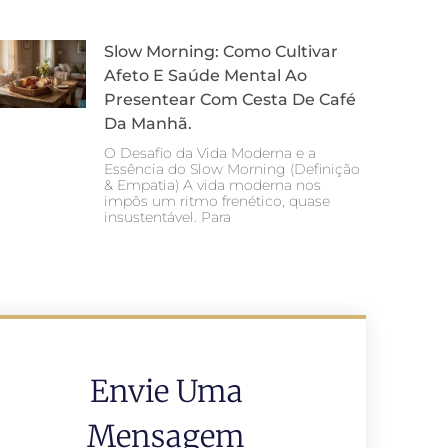
Slow Morning: Como Cultivar
Afeto E Saúde Mental Ao
Presentear Com Cesta De Café
Da Manhã.
O Desafio da Vida Moderna e a
Essência do Slow Morning (Definição
& Empatia) A vida moderna nos
impôs um ritmo frenético, quase
insustentável. Para
Envie Uma
Mensagem