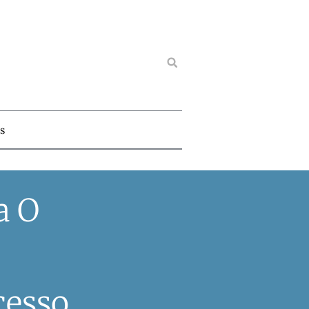
s
a O
cesso