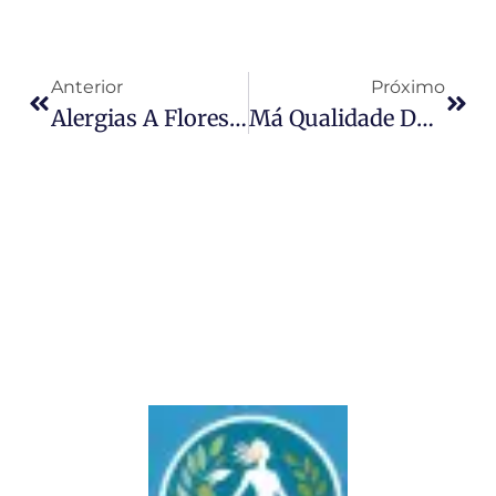
Anterior
Próximo
Alergias A Flores E Pólen, Porque Na Primavera Surgem E O Que Pode Causar ?
Má Qualidade Do Sono. Acorda Cansado? A Surpreendente Conexão Entre Seu Colchão Sujo.