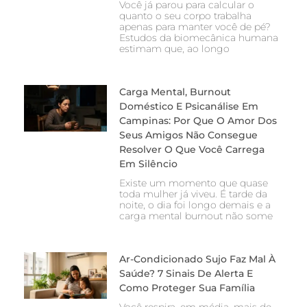
Você já parou para calcular o
quanto o seu corpo trabalha
apenas para manter você de pé?
Estudos da biomecânica humana
estimam que, ao longo
Carga Mental, Burnout
Doméstico E Psicanálise Em
Campinas: Por Que O Amor Dos
Seus Amigos Não Consegue
Resolver O Que Você Carrega
Em Silêncio
Existe um momento que quase
toda mulher já viveu. É tarde da
noite, o dia foi longo demais e a
carga mental burnout não some
Ar-Condicionado Sujo Faz Mal À
Saúde? 7 Sinais De Alerta E
Como Proteger Sua Família