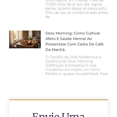
Você respira, em média, mais de
11.000 litros de ar por dia. Agora
pense: quanto desse ar passa pelo
filtro do seu ar-condicionado antes
de
Slow Morning: Como Cultivar
Afeto E Saúde Mental Ao
Presentear Com Cesta De Café
Da Manhã.
O Desafio da Vida Moderna e a
Essência do Slow Morning
(Definição & Empatia) A vida
moderna nos impôs um ritmo
frenético, quase insustentável. Para